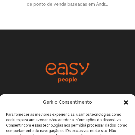
de ponto de venda baseadas em Andr...
Rua Tierno Galvan,
Gerir o Consentimento
Torre 3, Piso 6, Sala 2,
Para fornecer as melhores experiências, usamos tecnologias como
1070, 274 Lisboa
cookies para armazenar e/ou aceder a informações do dispositivo.
Email:
info@easypeople.pt
Consentir com essas tecnologias nos permitirá processar dados, como
comportamento de navegação ou IDs exclusivos neste site. Não
Telefone: +351 214 124 810